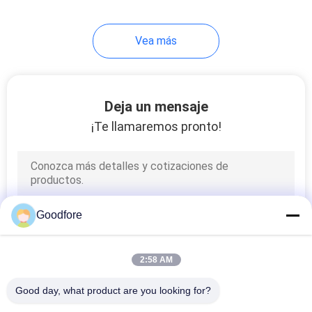
41
Vea más
Modificación para la
maquinaria de la
materia textil
Deja un mensaje
¡Te llamaremos pronto!
25
Telar del jet del aire
Goodfore
2:58 AM
Good day, what product are you looking for?