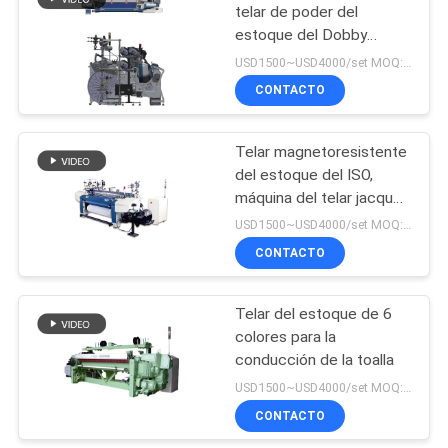
telar de poder del
estoque del Dobby
14
750rpm
USD1500~USD4000/set MOQ:1 sistema
CONTACTO
Reacondicione telar
Telar magnetoresistente
del estoque del ISO,
máquina del telar jacquar
del estoque
USD1500~USD4000/set MOQ:1 sistema
CONTACTO
19
Regulador
Telar del estoque de 6
colores para la
electrónico del telar
conducción de la toalla
jacquar
USD1500~USD4000/set MOQ:1 sistema
CONTACTO