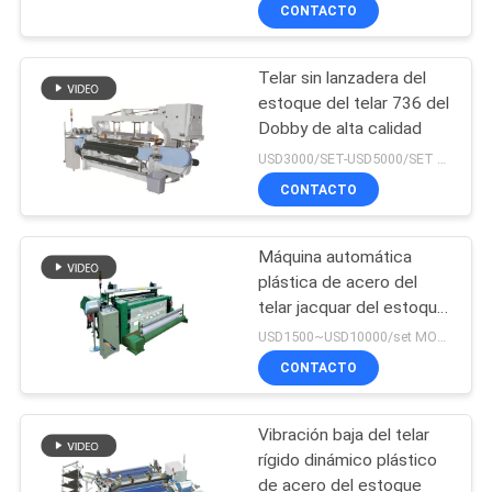
de materia textil de telar
RECORRIDO
CONTACTO
de China
POR
Telar sin lanzadera del
LA
24
estoque del telar 736 del
FÁBRICA
Dobby de alta calidad
Cabeza del telar
USD3000/SET-USD5000/SET MOQ:1 sistema
jacquar
CONTROL
CONTACTO
DE
Máquina automática
CALIDAD
plástica de acero del
telar jacquar del estoque
20
de las lanzaderas para
CONTACTA
USD1500~USD10000/set MOQ:1 sistema
laminar del pigmento
Termine el arnés del
CONTACTO
CON
NOSOTROS
telar jacquar
Vibración baja del telar
rígido dinámico plástico
NOTICIAS
de acero del estoque