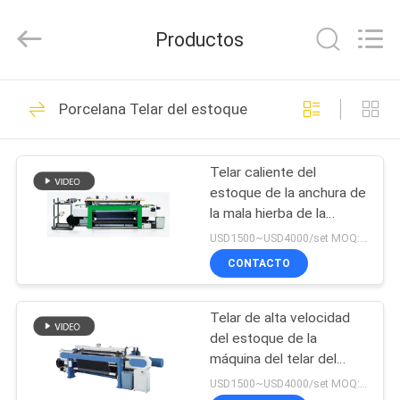
2026
Goodfore
Tex
Productos
Machinery
Co.,Ltd.
All
Rights
Reserved.
EN
21
Porcelana Telar del estoque
CASA
Telar del telar
jacquar
Telar caliente del
PRODUCTOS
estoque de la anchura de
la mala hierba de la
LOS
velocidad el 150cm de la
USD1500~USD4000/set MOQ:1 sistema
venta 1080m/Min
VÍDEOS
CONTACTO
22
Telar de telar
Telar de alta velocidad
SOBRE
del estoque de la
NOSOTROS
jacquar electrónico
máquina del telar del
estoque de la máquina
USD1500~USD4000/set MOQ:1 sistema