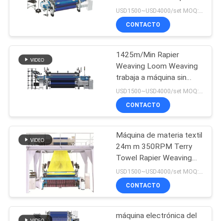
USD1500~USD4000/set MOQ:1 sistema
CONTACTO
SOLICITAR
15
UNA CITA
Cordón del arnés
1425m/Min Rapier
Weaving Loom Weaving
del telar jacquar
MAPA
trabaja a máquina sin
lanzadera
DEL
USD1500~USD4000/set MOQ:1 sistema
CONTACTO
SITIO
Máquina de materia textil
10
PRIVACY
24m m 350RPM Terry
Reacondicione el
POLICY
Towel Rapier Weaving
Loom electrónico
USD1500~USD4000/set MOQ:1 sistema
telar de la etiqueta
CONTACTO
máquina electrónica del