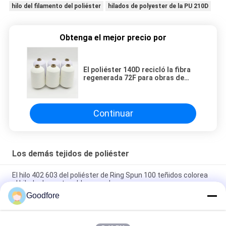
hilo del filamento del poliéster
hilados de polyester de la PU 210D
Obtenga el mejor precio por
El poliéster 140D recicló la fibra
regenerada 72F para obras de
punto de seda del hilo del algodón
Continuar
Los demás tejidos de poliéster
El hilo 402 603 del poliéster de Ring Spun 100 teñidos colorea
el hilado de costura blanqueado
Goodfore
cinta que teje blanca de 280d semi Matt Spandex Yarn
Filament Industrial