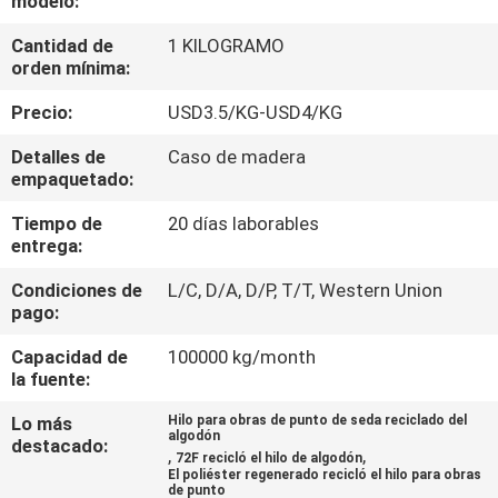
modelo:
RECORRIDO
Cantidad de
1 KILOGRAMO
POR
orden mínima:
LA
Precio:
USD3.5/KG-USD4/KG
FÁBRICA
Detalles de
Caso de madera
empaquetado:
CONTROL
Tiempo de
20 días laborables
DE
entrega:
CALIDAD
Condiciones de
L/C, D/A, D/P, T/T, Western Union
pago:
CONTACTA
Capacidad de
100000 kg/month
CON
la fuente:
NOSOTROS
Lo más
Hilo para obras de punto de seda reciclado del
algodón
destacado:
,
,
72F recicló el hilo de algodón
El poliéster regenerado recicló el hilo para obras
NOTICIAS
de punto