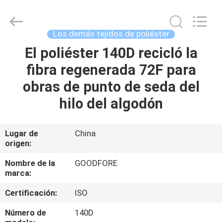
2026
Goodfore
Tex
Machinery
Co.,Ltd.
Los demás tejidos de poliéster
All
Rights
Reserved.
El poliéster 140D recicló la
EN
fibra regenerada 72F para
CASA
obras de punto de seda del
PRODUCTOS
hilo del algodón
LOS
Lugar de
China
origen:
VÍDEOS
Nombre de la
GOODFORE
marca:
SOBRE
Certificación:
ISO
NOSOTROS
Número de
140D